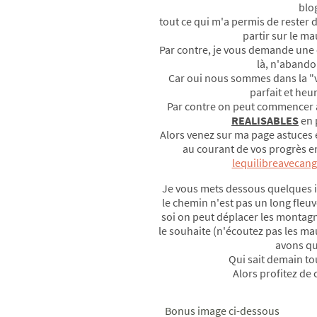
blo
tout ce qui m'a permis de rester 
partir sur le m
Par contre, je vous demande une c
là, n'abando
Car oui nous sommes dans la "vr
parfait et he
Par contre on peut commencer 
REALISABLES
en 
Alors venez sur ma page astuces e
au courant de vos progrès e
lequilibreaveca
Je vous mets dessous quelques 
le chemin n'est pas un long fleuve
soi on peut déplacer les montagn
le souhaite (n'écoutez pas les m
avons qu
Qui sait demain to
Alors profitez de 
Bonus image ci-dessous