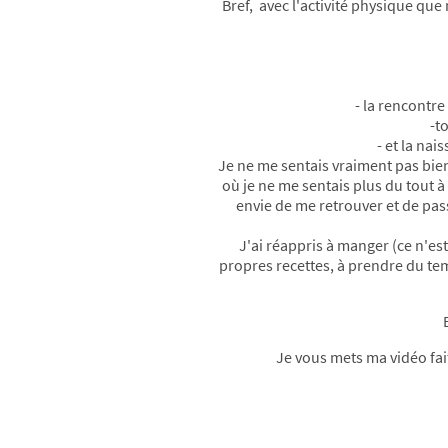
Bref, avec l'activité physique que
- la rencontre
-t
- et la nai
Je ne me sentais vraiment pas bien
où je ne me sentais plus du tout à
envie de me retrouver et de pas
J'ai réappris à manger (ce n'es
propres recettes, à prendre du tem
Je vous mets ma vidéo fai