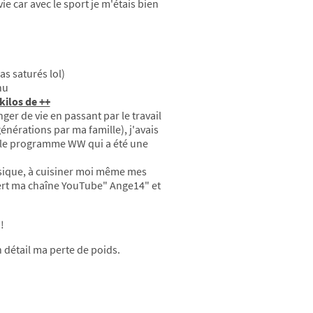
avie car avec le sport je m'étais bien
as saturés lol)
enu
kilos de ++
er de vie en passant par le travail
énérations par ma famille), j'avais
8, le programme WW qui a été une
hysique, à cuisiner moi même mes
uvert ma chaîne YouTube" Ange14" et
!
 détail ma perte de poids.