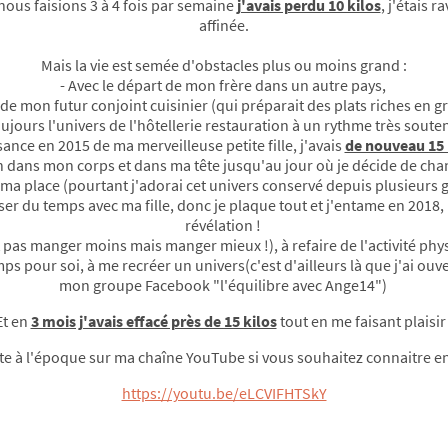
 nous faisions 3 à 4 fois par semaine
j'avais perdu 10 kilos
, j'étais r
affinée.
Mais la vie est semée d'obstacles plus ou moins grand :
- Avec le départ de mon frère dans un autre pays,
 de mon futur conjoint cuisinier (qui préparait des plats riches en gr
oujours l'univers de l'hôtellerie restauration à un rythme très sout
ssance en 2015 de ma merveilleuse petite fille, j'avais
de nouveau 15 
 dans mon corps et dans ma tête jusqu'au jour où je décide de chang
 ma place (pourtant j'adorai cet univers conservé depuis plusieurs g
ser du temps avec ma fille, donc je plaque tout et j'entame en 201
révélation !
t pas manger moins mais manger mieux !), à refaire de l'activité p
ps pour soi, à me recréer un univers(c'est d'ailleurs là que j'ai o
mon groupe Facebook "l'équilibre avec Ange14")
Et en
3 mois j'avais effacé près de 15 kilos
tout en me faisant plaisir 
te à l'époque sur ma chaîne YouTube si vous souhaitez connaitre en
https://youtu.be/eLCVIFHTSkY