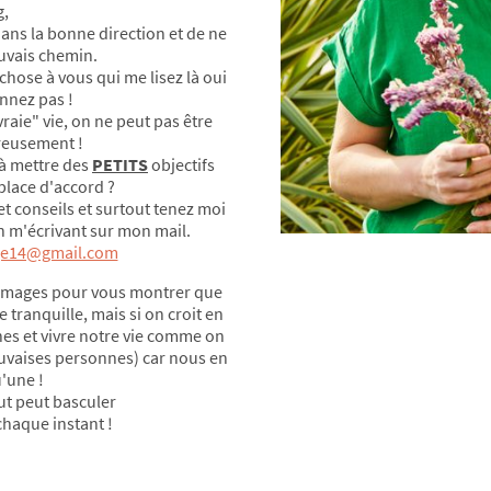
g,
dans la bonne direction et de ne
auvais chemin.
hose à vous qui me lisez là oui
nnez pas !
aie" vie, on ne peut pas être
ureusement !
à mettre des
PETITS
objectifs
place d'accord ?
t conseils et surtout tenez moi
n m'écrivant sur mon mail.
nge14@gmail.com
images pour vous montrer que
 tranquille, mais si on croit en
es et vivre notre vie comme on
auvaises personnes) car nous en
'une !
ut peut basculer
chaque instant !