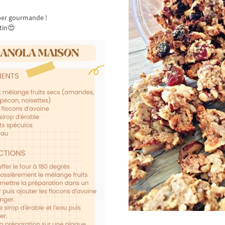
super gourmande !
atin😍